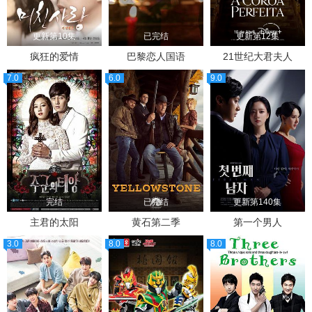
更新第10集
已完结
更新第12集
疯狂的爱情
巴黎恋人国语
21世纪大君夫人
7.0
6.0
9.0
完结
已完结
更新第140集
主君的太阳
黄石第二季
第一个男人
3.0
8.0
8.0