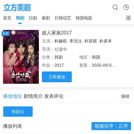
首页
韩剧
日剧
泰剧
日韩综艺
韩国电影
超人家族2017
5.0
主演：
朴赫权
李浩沅
朴宣暎
朴喜本
导演：
신경수
分类：
韩剧
地区：
韩国
年份：
2017
更新：
2025-09-03 22:15
立即播放
已完结
播放地址
剧情简介
发表评论
报错
韩剧云
播放列表
视频排序：正序