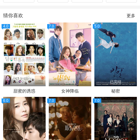
猜你喜欢
更多
4.0
7.0
5.0
全2集
已完结
已完结
甜蜜的诱惑
女神降临
秘密
6.0
7.0
7.0