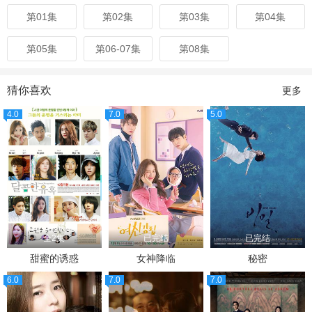
第01集
第02集
第03集
第04集
第05集
第06-07集
第08集
猜你喜欢
更多
4.0
7.0
5.0
全2集
已完结
已完结
甜蜜的诱惑
女神降临
秘密
6.0
7.0
7.0