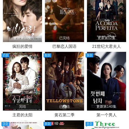
更新第10集
已完结
更新第12集
疯狂的爱情
巴黎恋人国语
21世纪大君夫人
7.0
6.0
9.0
完结
已完结
更新第140集
主君的太阳
黄石第二季
第一个男人
3.0
8.0
8.0