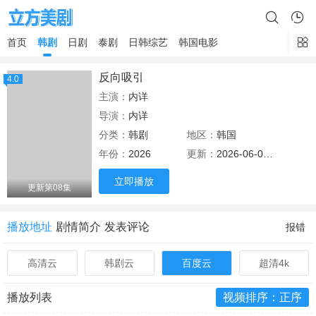
首页
韩剧
日剧
泰剧
日韩综艺
韩国电影
反向吸引
4.0
主演：
内详
导演：
内详
分类：
韩剧
地区：
韩国
年份：
2026
更新：
2026-06-06 20:15
立即播放
更新第08集
播放地址
剧情简介
发表评论
报错
高清云
韩剧云
百度云
超清4k
播放列表
视频排序：正序