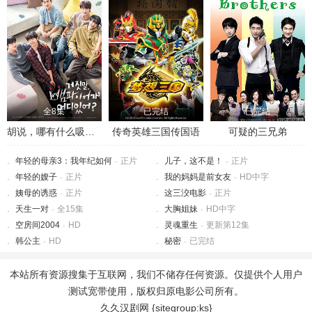
全8集
已完结
已完结
胡说，哪有什么吸血鬼！
传奇英雄三国传国语
可疑的三兄弟
年轻的母亲3：我年纪如何
-
正片
儿子，这不是！
-
正片
年轻的嫂子
-
正片
我的妈妈是前女友
-
HD中字
姨母的诱惑
-
正片
这三洨电影
-
正片
天生一对
-
全15集
大胸姐妹
-
HD中字
空房间2004
-
HD
灵魂重生
-
更新第12集
韩公主
-
HD
秘密
-
已完结
本站所有资源搜集于互联网，我们不储存任何资源。仅提供个人用户
测试宽带使用，版权归原电影公司所有。
久久汉剧网 {sitegroup:ks}